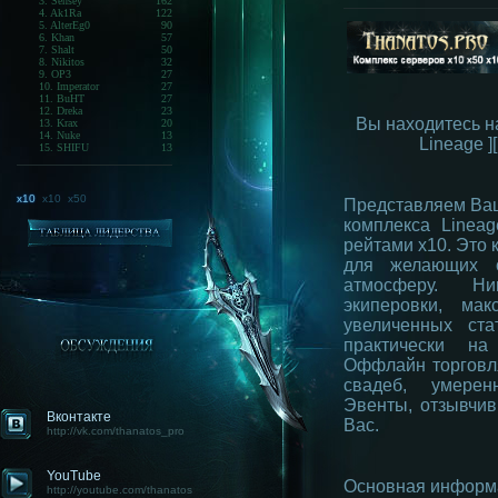
3. Sensey
162
4. Ak1Ra
122
5. AlterEg0
90
6. Khan
57
7. Shalt
50
8. Nikitos
32
9. OP3
27
10. Imperator
27
11. BuHT
27
12. Dreka
23
Вы находитесь н
13. Krax
20
14. Nuke
13
Lineage ]
15. SHIFU
13
x10
x10
x50
Представляем Ва
комплекса Lineage
рейтами x10. Это 
для желающих о
атмосферу. Ни
экиперовки, ма
увеличенных ста
практически на
Оффлайн торговл
свадеб, умерен
Эвенты, отзывчи
Вконтакте
Вас.
http://vk.com/thanatos_pro
YouTube
Основная информ
http://youtube.com/thanatos