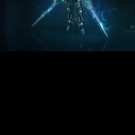
©
Собств