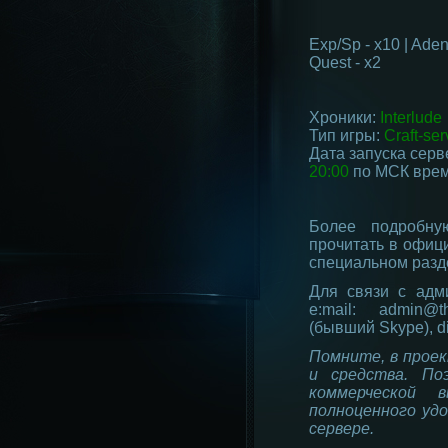
Exp/Sp - x10 | Adena
Quest - x2
Хроники:
Interlude
Тип игры:
Craft-ser
Дата запуска серв
20:00
по МСК врем
Более подробн
прочитать в офиц
специальном разде
Для связи с адм
e:mail: admin@t
(бывший Skype), di
Помните, в проек
и средства. П
коммерческой 
полноценного уд
сервере.