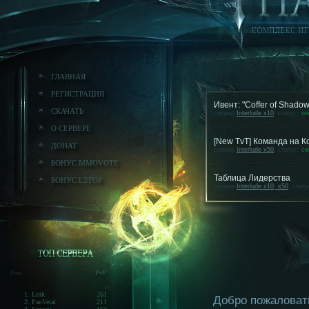
ГЛАВНАЯ
РЕГИСТРАЦИЯ
Ивент: "Coffer of Shado
СКАЧАТЬ
сервер
Interlude x10
, статус:
от
О СЕРВЕРЕ
[New TvT] Команда на 
ДОНАТ
сервер
Interlude x50
, статус:
ск
БОНУС MMOVOTE
Таблица Лидерства
БОНУС L2TOP
сервер
Interlude x10, x50
, стат
Ник
PvP
1. Link
261
Добро пожаловать 
2. PanVetal
211