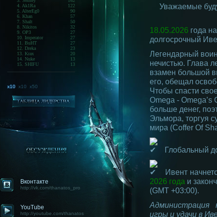
3. Sensey
162
Уважаемые буду
4. Ak1Ra
122
5. AlterEg0
90
6. Khan
57
7. Shalt
50
8. Nikitos
32
18.05.2026
года на
9. OP3
27
10. Imperator
27
долгосрочный Иве
11. BuHT
27
12. Dreka
23
Легендарный воин
13. Krax
20
14. Nuke
13
нечистью. Глава л
15. SHIFU
13
взамен большой вы
его, обещал освоб
x10
x10
x50
Чтобы спасти свое
Omega - Omega’s C
больше денег, поэ
Эльмора, торгуя с
мира (Coffer Of Sh
Глобальный до
Ивент начнетс
2026 года
и закон
Вконтакте
http://vk.com/thanatos_pro
(GMT +03:00).
Администрация 
YouTube
игры и удачи в Ив
http://youtube.com/thanatos