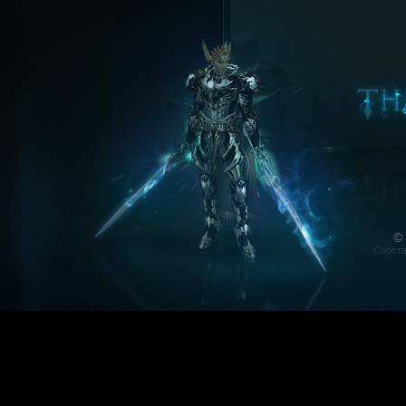
©
Собств