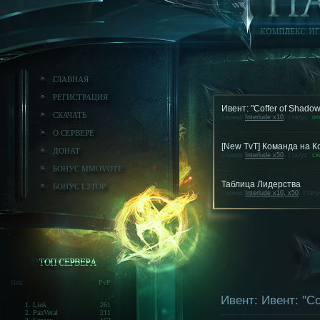
ГЛАВНАЯ
РЕГИСТРАЦИЯ
Ивент: "Coffer of Shado
СКАЧАТЬ
сервер
Interlude x10
, статус:
от
О СЕРВЕРЕ
[New TvT] Команда на 
ДОНАТ
сервер
Interlude x50
, статус:
ск
БОНУС MMOVOTE
Таблица Лидерства
БОНУС L2TOP
сервер
Interlude x10, x50
, стат
Ник
PvP
Ивент: Ивент: "Co
1. Link
261
2. PanVetal
211