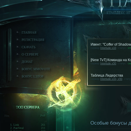
ГЛАВНАЯ
РЕГИСТРАЦИЯ
Ивент: "Coffer of Shado
СКАЧАТЬ
сервер
Interlude x10
, статус:
от
О СЕРВЕРЕ
[New TvT] Команда на 
ДОНАТ
сервер
Interlude x50
, статус:
ск
БОНУС MMOVOTE
Таблица Лидерства
БОНУС L2TOP
сервер
Interlude x10, x50
, стат
Ник
PvP
Особые бонусы д
1. Link
261
2. PanVetal
211