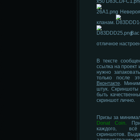
х50
Невероя
кланам.
Вас 
отличное настрое
В тексте сообще
ссылка на проект 
нужно запаковат
только после э
Вконтакте
.
Миним
штук. Скриншоты
быть качественн
скриншот лично.
Призы за минималь
Donat Coin.
Пр
каждого, вс
скриншотов.
Выда
администрации, от