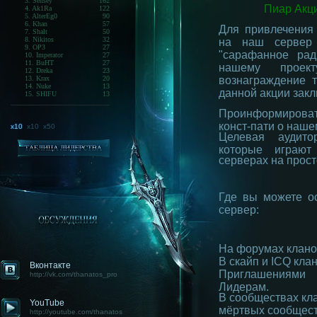
3. Sensey
162
Пиар Акц
4. Ak1Ra
122
5. AlterEg0
90
6. Khan
57
Для привлечения
7. Shalt
50
8. Nikitos
32
на наш сервер
9. OP3
27
"сарафанное ра
10. Imperator
27
11. BuHT
27
нашему прое
12. Dreka
23
13. Krax
20
вознаграждение т
14. Nuke
13
данной акции зак
15. SHIFU
13
Проинформироват
конст-пати о наше
x10
x10
x50
Целевая аудито
которые играют
серверах на просто
Где вы можете о
сервер:
На форумах кланов
В скайп и ICQ кла
Вконтакте
Приглашениями
http://vk.com/thanatos_pro
Лидерам.
В сообществах кла
YouTube
мёртвых сообщест
http://youtube.com/thanatos